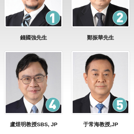
錢國強先生
鄭振華先生
盧煜明教授SBS, JP
于常海教授,JP