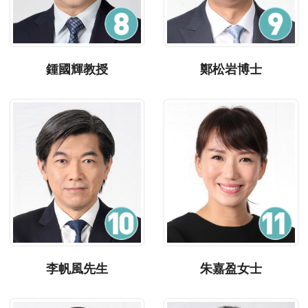
鍾國輝教授
鄭松岩博士
李帆風先生
朱嘉盈女士