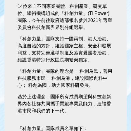
14位來自不同專業團體、科創產業、研究單
位、學術機構組成的「科創力量」(TI Power)
團隊，今午前往政府總部報名參與2021年選舉
委員會科技創新界界別分組選舉。
「科創力量」團隊支持一國兩制、港人治港、
高度自治的方針，維護國家主權、安全和發展
利益，支持完善選舉制度及落實愛國者治港，
維護香港特別行政區長期繁榮穩定。
「科創力量」團隊的理念是： 科創為民，善用
科技服務市民； 科創為港，建設國際創科中
心； 科創為國，助力國家科研發展。
基於上述理念，團隊所有成員期望與科技創新
界內各社群共同攜手貢獻專業及能力，造福香
港市民和我們的下一代。
「科創力量」團隊成員名單如下：