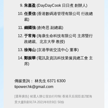
朱嘉盈
(DayDayCook 日日煮 創辦人)
任景信
(香港數碼港管理有限公司 行政總
裁)
錢國強
(創奇思 副總裁)
于常海
(海康生命科技有限公司 主席暨行
政總裁、北京大學 教授)
徐海山
(京港學術交流中心 董事)
鄭振華
(電訊及資訊科技業僱員總工會 主
席)
傳媒查詢： 林先生 6371 6300
tipower.hk@gmail.com
[選舉廣告] 候選人辦公室自行印制 香港天后屈臣道2號海
景大廈B座917A 2021年8月9日 50份